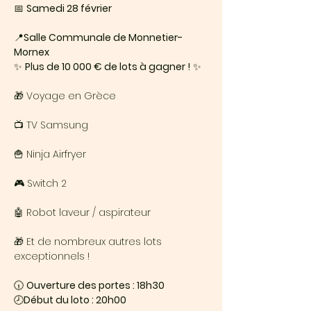
📅 
Samedi 28 février
📍
Salle Communale de Monnetier-
Mornex
✨ 
Plus de 10 000 € de lots à gagner !
 ✨
🎁 Voyage en Grèce
📺 TV Samsung
🍟 Ninja Airfryer
🎮 Switch 2
🤖 Robot laveur / aspirateur
🎁 Et de nombreux autres lots 
exceptionnels !
🕡 
Ouverture des portes : 18h30
🕗
Début du loto : 20h00