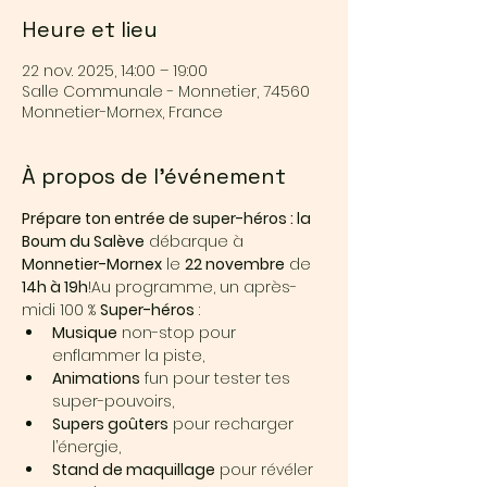
Heure et lieu
22 nov. 2025, 14:00 – 19:00
Salle Communale - Monnetier, 74560
Monnetier-Mornex, France
À propos de l'événement
Prépare ton entrée de super-héros : la 
Boum du Salève
 débarque à 
Monnetier-Mornex
 le 
22 novembre
 de 
14h à 19h
!Au programme, un après-
midi 100 % 
Super-héros
 :
Musique
 non-stop pour 
enflammer la piste,
Animations
 fun pour tester tes 
super-pouvoirs,
Supers goûters
 pour recharger 
l’énergie,
Stand de maquillage
 pour révéler 